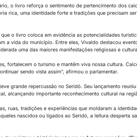
rário, o livro reforça o sentimento de pertencimento dos ca
ria rica, uma identidade forte e tradições que precisam se
ue o livro coloca em evidência as potencialidades turísti
m a vida do município. Entre eles, Vivaldo destacou even
siderada uma das maiores manifestações religiosas e cultur
s, fortalecem o turismo e mantêm viva nossa cultura. Cai
ntinuar sendo vista assim”, afirmou o parlamentar.
teve grande repercussão no Seridó. Seu lançamento reuniu l
cal, alcançando importante reconhecimento cultural na regi
as, ruas, tradições e experiências que moldaram a identid
queles nascidos ou ligados ao Seridó, a leitura desperta s