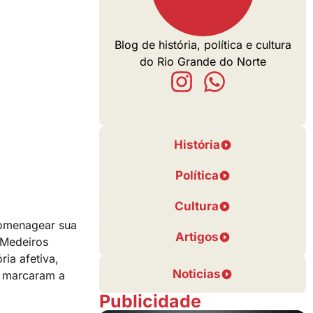
Blog de história, política e cultura
do Rio Grande do Norte
História
Política
Cultura
homenagear sua
Artigos
y Medeiros
ia afetiva,
Noticias
e marcaram a
Publicidade