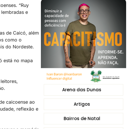
icoenses. “Ruy
r lembradas e
cas de Caicó, além
tos como o
ais do Nordeste.
có está no mapa
eitores,
ão.
Arena das Dunas
ade caicoense ao
Artigos
audade, reflexão e
Bairros de Natal