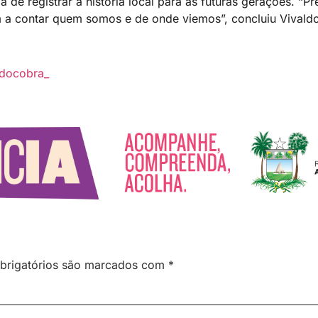
a de registrar a história local para as futuras gerações. “
 a contar quem somos e de onde viemos”, concluiu Vivaldo
docobra_
brigatórios são marcados com
*