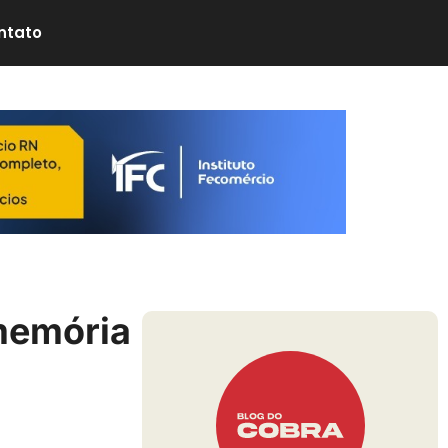
ntato
 memória