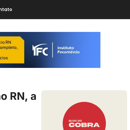
ntato
no RN, a