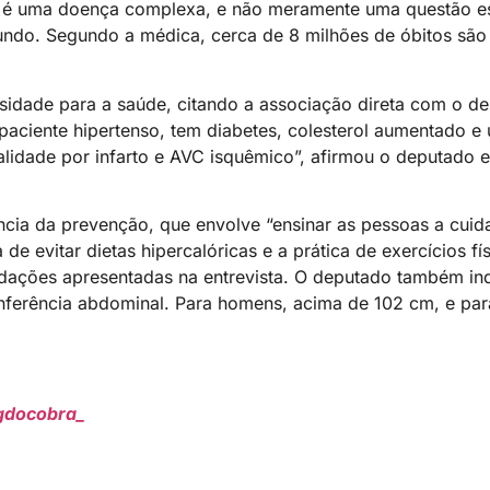
de é uma doença complexa, e não meramente uma questão es
ndo. Segundo a médica, cerca de 8 milhões de óbitos são 
sidade para a saúde, citando a associação direta com o d
paciente hipertenso, tem diabetes, colesterol aumentado e 
alidade por infarto e AVC isquêmico”, afirmou o deputado e
ncia da prevenção, que envolve “ensinar as pessoas a cuid
de evitar dietas hipercalóricas e a prática de exercícios f
dações apresentadas na entrevista. O deputado também i
cunferência abdominal. Para homens, acima de 102 cm, e pa
gdocobra_