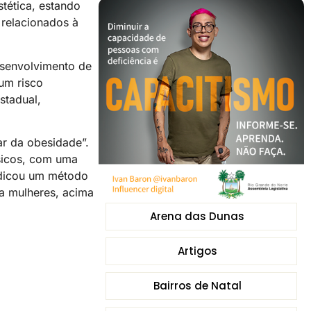
tética, estando
relacionados à
esenvolvimento de
um risco
stadual,
ar da obesidade”.
ísicos, com uma
ndicou um método
ra mulheres, acima
Arena das Dunas
Artigos
Bairros de Natal