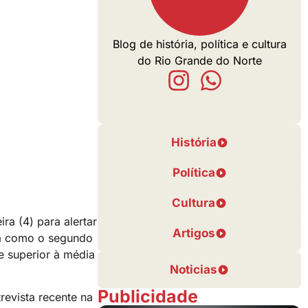
Blog de história, política e cultura
do Rio Grande do Norte
História
Política
Cultura
ra (4) para alertar
Artigos
ra como o segundo
e superior à média
Noticias
Publicidade
evista recente na