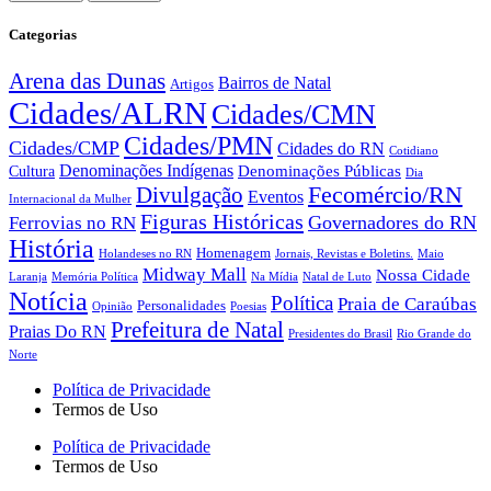
Categorias
Arena das Dunas
Bairros de Natal
Artigos
Cidades/ALRN
Cidades/CMN
Cidades/PMN
Cidades/CMP
Cidades do RN
Cotidiano
Denominações Indígenas
Denominações Públicas
Cultura
Dia
Fecomércio/RN
Divulgação
Eventos
Internacional da Mulher
Figuras Históricas
Governadores do RN
Ferrovias no RN
História
Homenagem
Holandeses no RN
Jornais, Revistas e Boletins.
Maio
Midway Mall
Nossa Cidade
Laranja
Memória Política
Na Mídia
Natal de Luto
Notícia
Política
Praia de Caraúbas
Personalidades
Opinião
Poesias
Prefeitura de Natal
Praias Do RN
Presidentes do Brasil
Rio Grande do
Norte
Política de Privacidade
Termos de Uso
Política de Privacidade
Termos de Uso