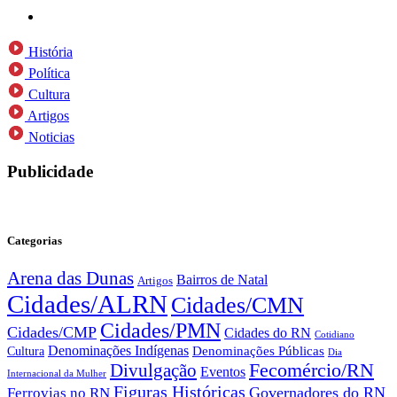
História
Política
Cultura
Artigos
Noticias
Publicidade
Categorias
Arena das Dunas
Bairros de Natal
Artigos
Cidades/ALRN
Cidades/CMN
Cidades/PMN
Cidades/CMP
Cidades do RN
Cotidiano
Denominações Indígenas
Denominações Públicas
Cultura
Dia
Fecomércio/RN
Divulgação
Eventos
Internacional da Mulher
Figuras Históricas
Governadores do RN
Ferrovias no RN