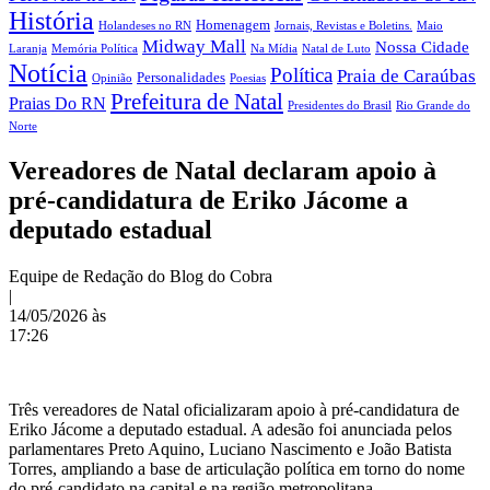
História
Homenagem
Holandeses no RN
Jornais, Revistas e Boletins.
Maio
Midway Mall
Nossa Cidade
Laranja
Memória Política
Na Mídia
Natal de Luto
Notícia
Política
Praia de Caraúbas
Personalidades
Opinião
Poesias
Prefeitura de Natal
Praias Do RN
Presidentes do Brasil
Rio Grande do
Norte
Vereadores de Natal declaram apoio à
pré-candidatura de Eriko Jácome a
deputado estadual
Equipe de Redação do Blog do Cobra
|
14/05/2026 às
17:26
Três vereadores de Natal oficializaram apoio à pré-candidatura de
Eriko Jácome a deputado estadual. A adesão foi anunciada pelos
parlamentares Preto Aquino, Luciano Nascimento e João Batista
Torres, ampliando a base de articulação política em torno do nome
do pré-candidato na capital e na região metropolitana.