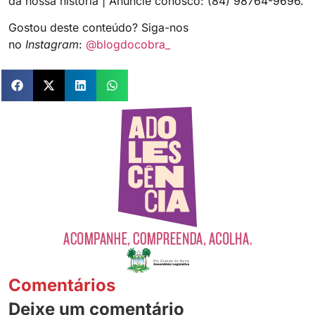
da nossa história | Anuncie conosco: (84) 98764-9696.
Gostou deste conteúdo? Siga-nos
no
Instagram
:
@blogdocobra_
Comentários
Deixe um comentário