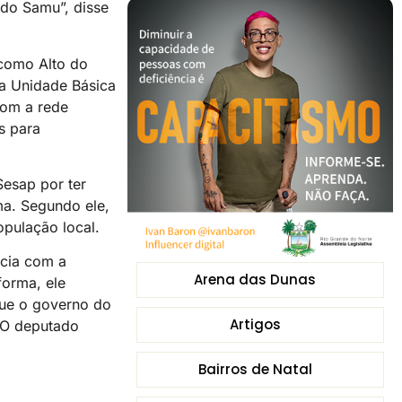
 do Samu”, disse
 como Alto do
 a Unidade Básica
com a rede
s para
Sesap por ter
a. Segundo ele,
opulação local.
ncia com a
Arena das Dunas
forma, ele
 que o governo do
Artigos
 O deputado
Bairros de Natal