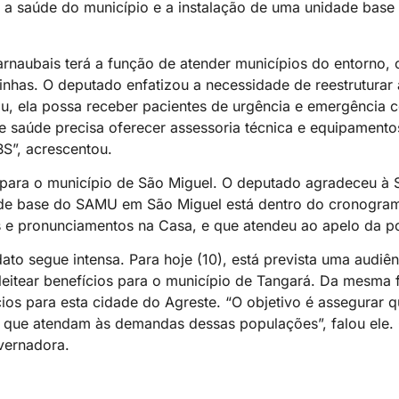
a a saúde do município e a instalação de uma unidade base
naubais terá a função de atender municípios do entorno,
zinhas. O deputado enfatizou a necessidade de reestruturar
u, ela possa receber pacientes de urgência e emergência 
e saúde precisa oferecer assessoria técnica e equipamento
S”, acrescentou.
 para o município de São Miguel. O deputado agradeceu à 
ade base do SAMU em São Miguel está dentro do cronogram
os e pronunciamentos na Casa, e que atendeu ao apelo da p
to segue intensa. Para hoje (10), está prevista uma audiê
leitear benefícios para o município de Tangará. Da mesma 
cios para esta cidade do Agreste. “O objetivo é assegurar
s que atendam às demandas dessas populações”, falou ele.
vernadora.