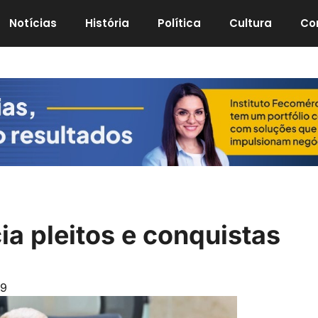
Notícias
História
Política
Cultura
Co
a pleitos e conquistas
39