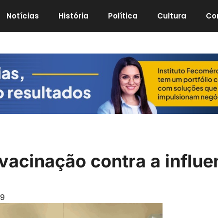
Notícias
História
Política
Cultura
Co
 vacinação contra a influ
09