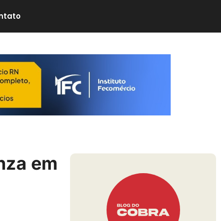
ntato
enza em