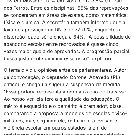
11% em Mossoró, 10% em Nova Cruz e 8% em Pau
dos Ferros. Entre as disciplinas, 55% das reprovações
se concentram em áreas de exatas, como matemática,
física e química. A secretária também informou que a
taxa de aprovação no RN é de 77,79%, enquanto a
distorção idade-série chega a 34%. “A possibilidade de
abandono escolar entre reprovados é quase cinco
vezes maior que a de aprovados. A progressão parcial
busca justamente diminuir esse risco”, explicou.
O tema dividiu opiniões entre os parlamentares. Autor
da convocação, o deputado Coronel Azevedo (PL)
criticou e chegou a sugerir a suspensão da medida.
“Essa portaria representa a normatização do fracasso.
Ao nosso ver, ela fere a qualidade da educação. O
mérito é esquecido e o demérito é premiado”, disse,
comparando a proposta a modelos de escolas cívico-
militares, que, segundo ele, reduziram a evasão e
violência escolar em outros estados, além de