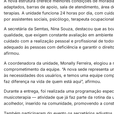
A nova estrutura oferece melhores condições de moradia
adaptados, barras de apoio, sala de atendimento, área d
terapias. A unidade funciona 24 horas por dia, com cui
por assistentes sociais, psicólogo, terapeuta ocupacional,
A secretária da Semtas, Nina Souza, destacou que as b
qualidade, que exigem constante avaliação em ambiente 
cuidado com a realização pessoal e profissional de tod
adequado às pessoas com deficiência e garantir o direit
afirmou.
A coordenadora da unidade, Monally Ferreira, elogiou a 
comprometimento da equipe. “A nova sede representa um 
às necessidades dos usuários, e temos uma equipe com
faz diferença na vida de quem está aqui”, afirmou.
Durante a entrega, foi realizada uma programação espe
musicoterapia — atividade que já faz parte da rotina da 
acolhedor, inserido na comunidade, promovendo a constr
Também participaram do evento os secretários adjuntos 