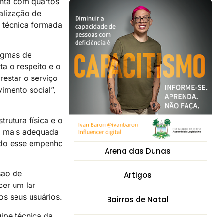
onta com quartos
alização de
e técnica formada
digmas de
a o respeito e o
restar o serviço
imento social”,
rutura física e o
tá mais adequada
odo esse empenho
Arena das Dunas
são de
Artigos
cer um lar
os seus usuários.
Bairros de Natal
ipe técnica da