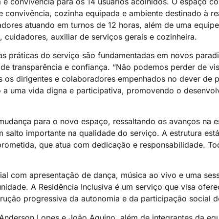
 e convivência para os 14 usuários acolhidos. O espaço c
e convivência, cozinha equipada e ambiente destinado à re
dadores atuando em turnos de 12 horas, além de uma equip
 cuidadores, auxiliar de serviços gerais e cozinheira.
oas práticas do serviço são fundamentadas em novos para
de transparência e confiança. “Não podemos perder de vist
os os dirigentes e colaboradores empenhados no dever de p
o a uma vida digna e participativa, promovendo o desenvolv
mudança para o novo espaço, ressaltando os avanços na est
salto importante na qualidade do serviço. A estrutura es
prometida, que atua com dedicação e responsabilidade. T
cial com apresentação de dança, música ao vivo e uma ses
unidade. A Residência Inclusiva é um serviço que visa ofere
ução progressiva da autonomia e da participação social d
Anderson Lopes e João Aquino, além de integrantes da equ