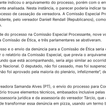
sante indicou o arquivamento do processo, porém com o en
e analisada. Nesta instância, o parecer poderia indicar t
cesso de cassação da vereadora. A Comissão Especial Pr
nte, pelo vereador Daniell Rendall (Republicanos), como r
o.
ade do processo na Comissão Especial Processante, nove v
 Comissão de Ética, e três parlamentares se abstiveram.
sso e o envio da denúncia para a Comissão de Ética seria 
er o relatório da Comissão Especial, que previa o arquivame
ndo que está acompanhando, seria algo similar ao ocorri
 Nacional. O deputado, não foi cassado, mas foi suspenso.
 foi aprovado pela maioria do plenário, infelizmente”, d
ereadora Samanda Alves (PT), o envio do processo para Co
atório trouxe elementos técnicos, embasados inclusive pelas
sessoria jurídica e da assessoria do vereador Tárcio, qu
de transformar essa denúncia em pizza, usando um termo 