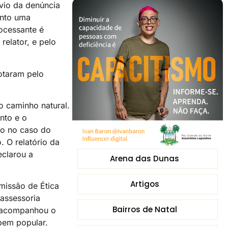
vio da denúncia
anto uma
ocessante é
elator, e pelo
otaram pelo
o caminho natural.
nto e o
do no caso do
 O relatório da
eclarou a
Arena das Dunas
Artigos
missão de Ética
 assessoria
Bairros de Natal
e acompanhou o
bem popular.