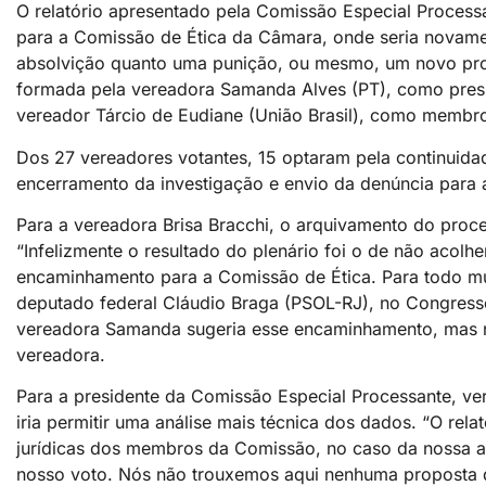
O relatório apresentado pela Comissão Especial Proces
para a Comissão de Ética da Câmara, onde seria novament
absolvição quanto uma punição, ou mesmo, um novo pro
formada pela vereadora Samanda Alves (PT), como preside
vereador Tárcio de Eudiane (União Brasil), como membr
Dos 27 vereadores votantes, 15 optaram pela continuid
encerramento da investigação e envio da denúncia para a
Para a vereadora Brisa Bracchi, o arquivamento do proce
“Infelizmente o resultado do plenário foi o de não acolh
encaminhamento para a Comissão de Ética. Para todo mu
deputado federal Cláudio Braga (PSOL-RJ), no Congresso
vereadora Samanda sugeria esse encaminhamento, mas não
vereadora.
Para a presidente da Comissão Especial Processante, v
iria permitir uma análise mais técnica dos dados. “O rel
jurídicas dos membros da Comissão, no caso da nossa as
nosso voto. Nós não trouxemos aqui nenhuma proposta 