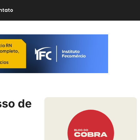
ntato
sso de