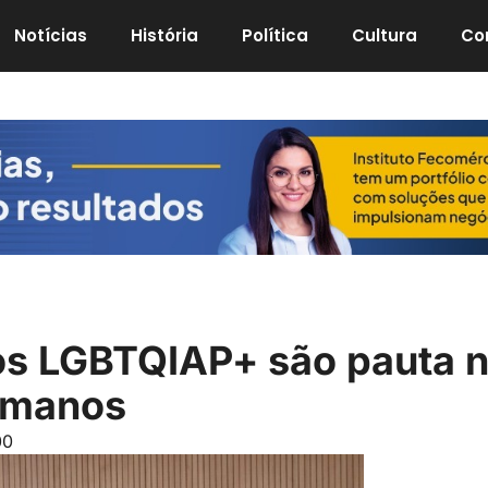
Notícias
História
Política
Cultura
Co
tos LGBTQIAP+ são pauta 
umanos
00