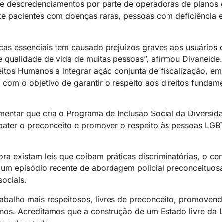
 de descredenciamentos por parte de operadoras de planos 
e pacientes com doenças raras, pessoas com deficiência e
icas essenciais tem causado prejuízos graves aos usuários e
e qualidade de vida de muitas pessoas”, afirmou Divaneide
tos Humanos a integrar ação conjunta de fiscalização, em
, com o objetivo de garantir o respeito aos direitos fundam
lamentar que cria o Programa de Inclusão Social da Diversi
ombater o preconceito e promover o respeito às pessoas L
ra existam leis que coíbam práticas discriminatórias, o cen
 um episódio recente de abordagem policial preconceituos
ociais.
balho mais respeitosos, livres de preconceito, promovend
manos. Acreditamos que a construção de um Estado livre d