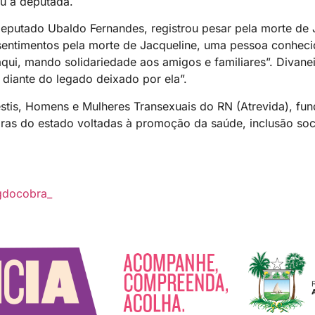
u a deputada.
deputado Ubaldo Fernandes, registrou pesar pela morte de J
sentimentos pela morte de Jacqueline, uma pessoa conhecid
aqui, mando solidariedade aos amigos e familiares”. Divanei
diante do legado deixado por ela”.
vestis, Homens e Mulheres Transexuais do RN (Atrevida), f
iras do estado voltadas à promoção da saúde, inclusão soci
gdocobra_