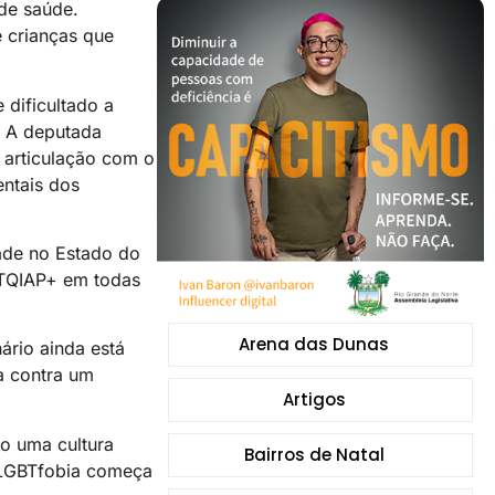
de saúde.
 crianças que
 dificultado a
. A deputada
 articulação com o
entais dos
dade no Estado do
GBTQIAP+ em todas
Arena das Dunas
ário ainda está
a contra um
Artigos
o uma cultura
Bairros de Natal
a LGBTfobia começa