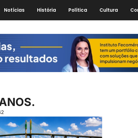
Notícias
História
Política
Cultura
Co
 ANOS.
42