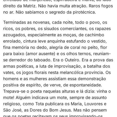
direito da Matriz. Não havia muita atração. Raros fogos
no ar. Não sabíamos o segredo da pirotécnica.
Terminadas as novenas, cada noite, todo o povo, os
ricos, os pobres, os sisudos comerciantes, os rapazes
azougados, especialmente as moças, de cachimbo
enrolado, cintura leve anquinha estufando o vestido,
fina memória no dedo, alegria de coral no peito, flor
para baixo (amor ausente) e os olhos ternos, reuniam-
se derredor do taboado. Era o Outeiro. Era a prova das
armas poéticas, a luta de improvisação, a batalha dos
vates, os jogos florais nesta melancólica província. Os
homens e as mulheres assistiam essa demonstração
positiva de espírito, de verve, de espontaneidade.
Trepava-se o poeta naquelas alturas e lá dizia: vinha o
mote! Alguém indicava um mote, sempre de assunto
religioso, como Tota publicara os Maria, Louvores e
São José, as Dores do Bom Jesus. Mas não pensem
que os poetas recitavam os seus improvisando-os