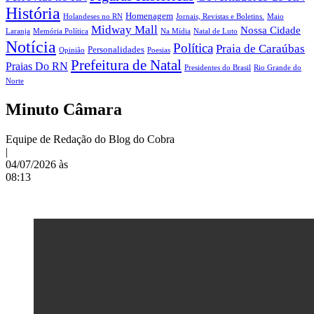
História
Homenagem
Holandeses no RN
Jornais, Revistas e Boletins.
Maio
Midway Mall
Nossa Cidade
Laranja
Memória Política
Na Mídia
Natal de Luto
Notícia
Política
Praia de Caraúbas
Personalidades
Opinião
Poesias
Prefeitura de Natal
Praias Do RN
Presidentes do Brasil
Rio Grande do
Norte
Minuto Câmara
Equipe de Redação do Blog do Cobra
|
04/07/2026 às
08:13