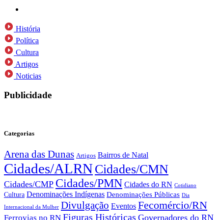
História
Política
Cultura
Artigos
Noticias
Publicidade
Categorias
Arena das Dunas
Bairros de Natal
Artigos
Cidades/ALRN
Cidades/CMN
Cidades/PMN
Cidades/CMP
Cidades do RN
Cotidiano
Denominações Indígenas
Denominações Públicas
Cultura
Dia
Fecomércio/RN
Divulgação
Eventos
Internacional da Mulher
Figuras Históricas
Governadores do RN
Ferrovias no RN