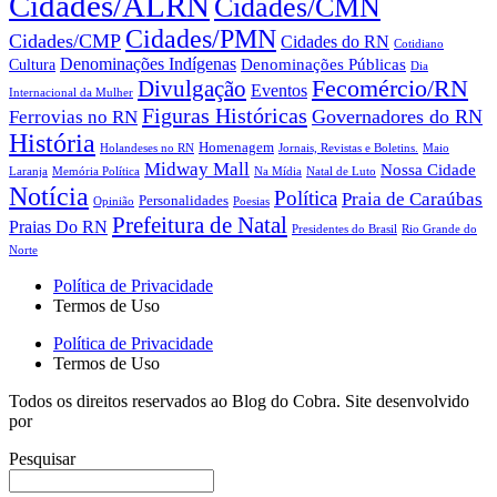
Cidades/ALRN
Cidades/CMN
Cidades/PMN
Cidades/CMP
Cidades do RN
Cotidiano
Denominações Indígenas
Denominações Públicas
Cultura
Dia
Fecomércio/RN
Divulgação
Eventos
Internacional da Mulher
Figuras Históricas
Governadores do RN
Ferrovias no RN
História
Homenagem
Holandeses no RN
Jornais, Revistas e Boletins.
Maio
Midway Mall
Nossa Cidade
Laranja
Memória Política
Na Mídia
Natal de Luto
Notícia
Política
Praia de Caraúbas
Personalidades
Opinião
Poesias
Prefeitura de Natal
Praias Do RN
Presidentes do Brasil
Rio Grande do
Norte
Política de Privacidade
Termos de Uso
Política de Privacidade
Termos de Uso
Todos os direitos reservados ao Blog do Cobra. Site desenvolvido
por
B20 – Conteúdo Digital
Pesquisar