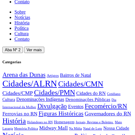
Contato
Sobre
Notícias
História
Política
Cultura
Contato
Aba Nº 2
Ver mais
Categorias
Arena das Dunas
Bairros de Natal
Artigos
Cidades/ALRN
Cidades/CMN
Cidades/PMN
Cidades/CMP
Cidades do RN
Cotidiano
Denominações Indígenas
Denominações Públicas
Cultura
Dia
Fecomércio/RN
Divulgação
Eventos
Internacional da Mulher
Figuras Históricas
Governadores do RN
Ferrovias no RN
História
Homenagem
Holandeses no RN
Jornais, Revistas e Boletins.
Maio
Midway Mall
Nossa Cidade
Laranja
Memória Política
Na Mídia
Natal de Luto