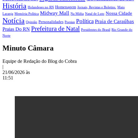
História
Homenagem
Holandeses no RN
Jornais, Revistas e Boletins.
Maio
Midway Mall
Nossa Cidade
Laranja
Memória Política
Na Mídia
Natal de Luto
Notícia
Política
Praia de Caraúbas
Personalidades
Opinião
Poesias
Prefeitura de Natal
Praias Do RN
Presidentes do Brasil
Rio Grande do
Norte
Minuto Câmara
Equipe de Redação do Blog do Cobra
|
21/06/2026 às
11:51