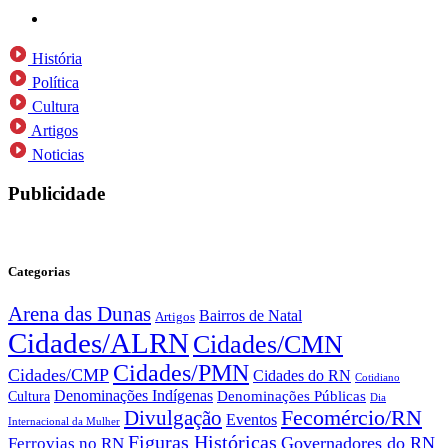
História
Política
Cultura
Artigos
Noticias
Publicidade
Categorias
Arena das Dunas
Bairros de Natal
Artigos
Cidades/ALRN
Cidades/CMN
Cidades/PMN
Cidades/CMP
Cidades do RN
Cotidiano
Denominações Indígenas
Denominações Públicas
Cultura
Dia
Fecomércio/RN
Divulgação
Eventos
Internacional da Mulher
Figuras Históricas
Governadores do RN
Ferrovias no RN