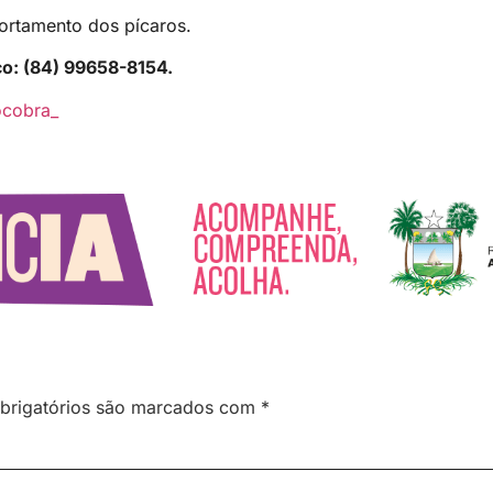
portamento dos pícaros.
co: (84) 99658-8154.
cobra_
brigatórios são marcados com
*