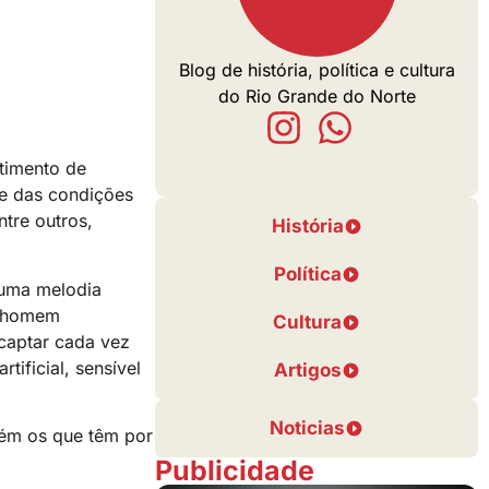
Blog de história, política e cultura
do Rio Grande do Norte
ntimento de
 e das condições
ntre outros,
História
Política
 uma melodia
o homem
Cultura
 captar cada vez
ificial, sensível
Artigos
Noticias
bém os que têm por
Publicidade