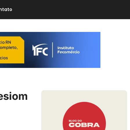
ntato
Sesiom