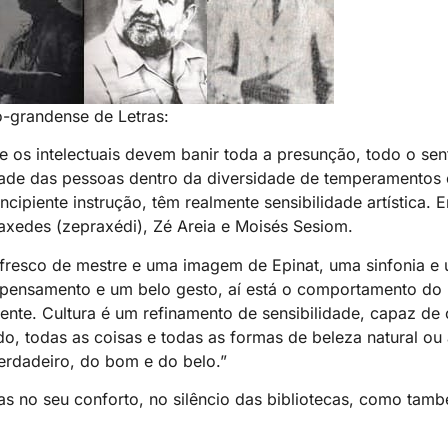
-grandense de Letras:
e os intelectuais devem banir toda a presunção, todo o se
dade das pessoas dentro da diversidade de temperamentos
cipiente instrução, têm realmente sensibilidade artística. E
axedes (zepraxédi), Zé Areia e Moisés Sesiom.
fresco de mestre e uma imagem de Epinat, uma sinfonia e
te pensamento e um belo gesto, aí está o comportamento d
ente. Cultura é um refinamento de sensibilidade, capaz de
 todas as coisas e todas as formas de beleza natural ou art
erdadeiro, do bom e do belo.”
as no seu conforto, no silêncio das bibliotecas, como tam