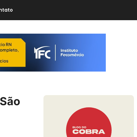
ntato
 São