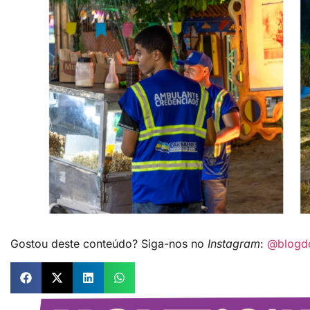
Gostou deste conteúdo? Siga-nos no
Instagram
:
@blogd