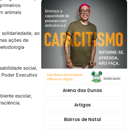
primeiros
om animais
 solidariedade, ao
 nas ações de
metodologia
abilidade social,
o Poder Executivo
Arena das Dunas
iente escolar,
nsciência.
Artigos
Bairros de Natal