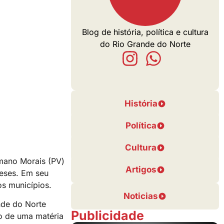
Blog de história, política e cultura
do Rio Grande do Norte
História
Política
Cultura
rmano Morais (PV)
Artigos
ueses. Em seu
os municípios.
Noticias
nde do Norte
Publicidade
o de uma matéria