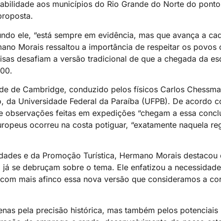
stabilidade aos municípios do Rio Grande do Norte do ponto
proposta.
ndo ele, “está sempre em evidência, mas que avança a ca
ano Morais ressaltou a importância de respeitar os povos o
isas desafiam a versão tradicional de que a chegada da es
500.
de de Cambridge, conduzido pelos físicos Carlos Chessma
o, da Universidade Federal da Paraíba (UFPB). De acordo c
as e observações feitas em expedições “chegam a essa conc
ropeus ocorreu na costa potiguar, “exatamente naquela reg
ades e da Promoção Turística, Hermano Morais destacou q
 já se debruçam sobre o tema. Ele enfatizou a necessidade
com mais afinco essa nova versão que consideramos a cor
enas pela precisão histórica, mas também pelos potenciais 