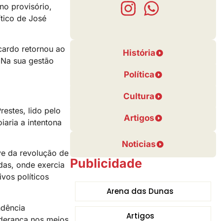
o provisório,
ítico de José
cardo retornou ao
História
. Na sua gestão
Política
Cultura
restes, lido pelo
Artigos
iaria a intentona
Noticias
ve da revolução de
Publicidade
das, onde exercia
vos políticos
Arena das Dunas
ndência
Artigos
iderança nos meios