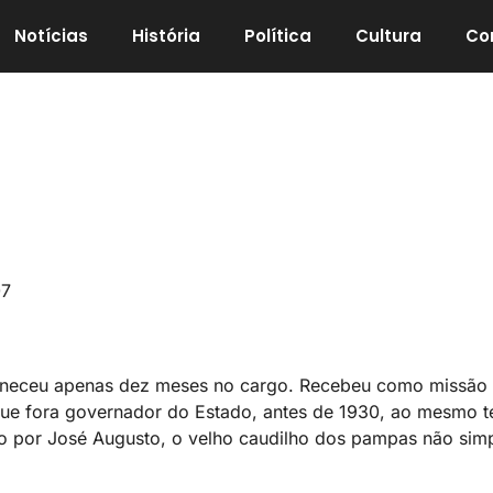
Notícias
História
Política
Cultura
Co
07
aneceu apenas dez meses no cargo. Recebeu como missão 
, que fora governador do Estado, antes de 1930, ao mesmo
ção por José Augusto, o velho caudilho dos pampas não si