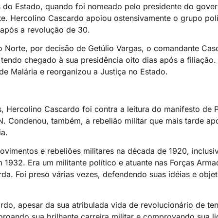
 do Estado, quando foi nomeado pelo presidente do govern
rte. Hercolino Cascardo apoiou ostensivamente o grupo pol
 após a revolução de 30.
o Norte, por decisão de Getúlio Vargas, o comandante Cas
, tendo chegado à sua presidência oito dias após a filiação
de Malária e reorganizou a Justiça no Estado.
s, Hercolino Cascardo foi contra a leitura do manifesto de P
. Condenou, também, a rebelião militar que mais tarde apo
ia.
vimentos e rebeliões militares na década de 1920, inclusi
 1932. Era um militante político e atuante nas Forças Arma
a. Foi preso várias vezes, defendendo suas idéias e objeti
do, apesar da sua atribulada vida de revolucionário de te
oroando sua brilhante carreira militar e comprovando sua l