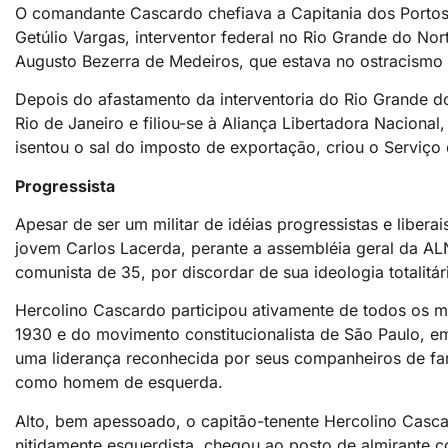
O comandante Cascardo chefiava a Capitania dos Portos
Getúlio Vargas, interventor federal no Rio Grande do No
Augusto Bezerra de Medeiros, que estava no ostracismo
Depois do afastamento da interventoria do Rio Grande d
Rio de Janeiro e filiou-se à Aliança Libertadora Nacional
isentou o sal do imposto de exportação, criou o Serviço 
Progressista
Apesar de ser um militar de idéias progressistas e liberai
jovem Carlos Lacerda, perante a assembléia geral da ALN
comunista de 35, por discordar de sua ideologia totalitár
Hercolino Cascardo participou ativamente de todos os mo
1930 e do movimento constitucionalista de São Paulo, em
uma liderança reconhecida por seus companheiros de fard
como homem de esquerda.
Alto, bem apessoado, o capitão-tenente Hercolino Cascar
nitidamente esquerdista, chegou ao posto de almirante c