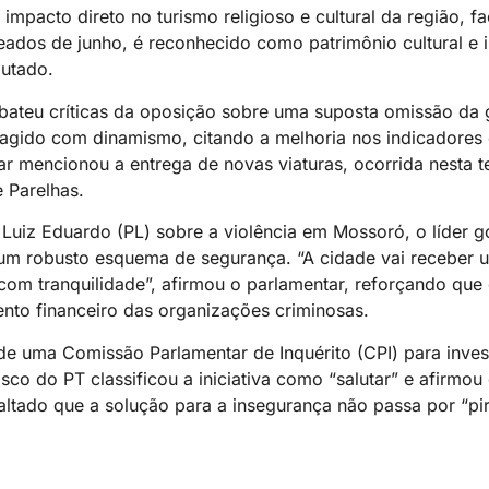
impacto direto no turismo religioso e cultural da região, fa
ados de junho, é reconhecido como patrimônio cultural e i
putado.
bateu críticas da oposição sobre uma suposta omissão da 
agido com dinamismo, citando a melhoria nos indicadores c
r mencionou a entrega de novas viaturas, ocorrida nesta te
 Parelhas.
uiz Eduardo (PL) sobre a violência em Mossoró, o líder g
um robusto esquema de segurança. “A cidade vai receber 
 com tranquilidade”, afirmou o parlamentar, reforçando qu
ento financeiro das organizações criminosas.
de uma Comissão Parlamentar de Inquérito (CPI) para inves
co do PT classificou a iniciativa como “salutar” e afirmou
altado que a solução para a insegurança não passa por “pi