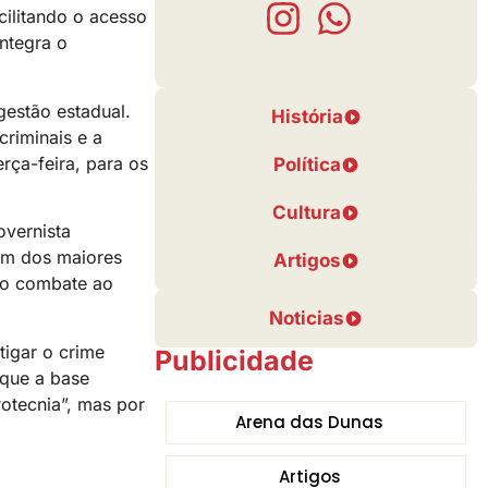
cilitando o acesso
ntegra o
gestão estadual.
História
riminais e a
rça-feira, para os
Política
Cultura
overnista
um dos maiores
Artigos
e o combate ao
Noticias
tigar o crime
Publicidade
 que a base
rotecnia”, mas por
Arena das Dunas
Artigos