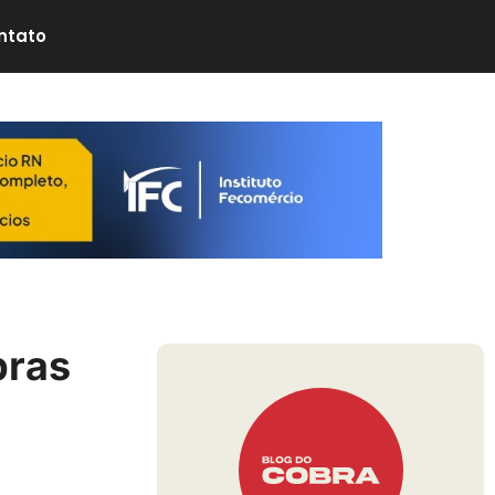
ntato
bras