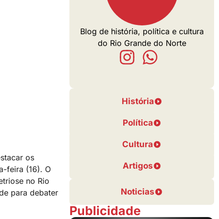
Blog de história, política e cultura
do Rio Grande do Norte
História
Política
Cultura
estacar os
Artigos
-feira (16). O
triose no Rio
Noticias
úde para debater
Publicidade