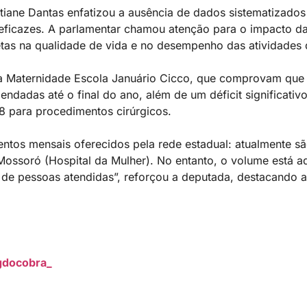
stiane Dantas enfatizou a ausência de dados sistematizados
 eficazes. A parlamentar chamou atenção para o impacto da
tas na qualidade de vida e no desempenho das atividades d
s da Maternidade Escola Januário Cicco, que comprovam que
ndadas até o final do ano, além de um déficit significativ
58 para procedimentos cirúrgicos.
tos mensais oferecidos pela rede estadual: atualmente sã
Mossoró (Hospital da Mulher). No entanto, o volume está
o de pessoas atendidas”, reforçou a deputada, destacando
gdocobra_