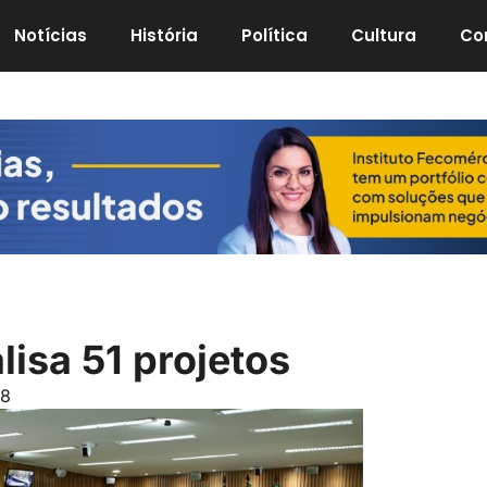
Notícias
História
Política
Cultura
Co
isa 51 projetos
48