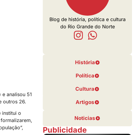
Blog de história, política e cultura
do Rio Grande do Norte
História
Política
Cultura
 e analisou 51
e outros 26.
Artigos
institui o
Noticias
 formalizarem,
opulação”,
Publicidade