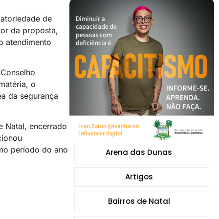
gatoriedade de
tor da proposta,
do atendimento
 Conselho
atéria, o
rea da segurança
e Natal, encerrado
cionou
smo período do ano
Arena das Dunas
Artigos
Bairros de Natal