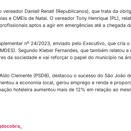
o vereador Daniell Renall (Republicanos), que trata da obri
las e CMEIs de Natal. O vereador Tony Henrique (PL), rela
profissionais aptos a agir em emergências até a chegada 
plementar nº 24/2023, enviado pelo Executivo, que cria o
MDES). Segundo Kleber Fernandes, que também relatou a m
res da sociedade e vai reforçar o papel do município na á
r Aldo Clemente (PSDB), destacou o sucesso do São João d
mentou a economia local, gerou emprego e renda e propor
cupação hoteleira aumentou mais de 12% em relação ao me
gdocobra_