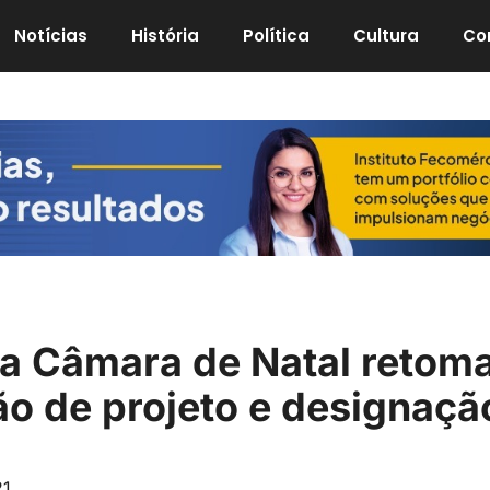
Notícias
História
Política
Cultura
Co
a Câmara de Natal retom
o de projeto e designaçã
21