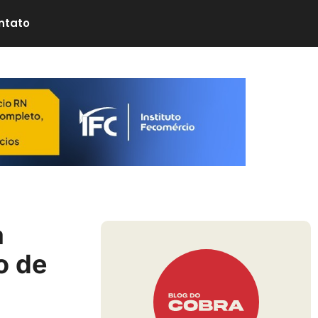
ntato
a
o de