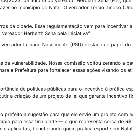
748/2023, de autoria do vereador Herberth Sena (PV), que
azer no município do Natal. O vereador Tércio Tinôco (Uniã
rros da cidade. Essa regulamentação vem para incentivar a
 vereador Herberth Sena pela iniciativa”.
 o vereador Luciano Nascimento (PSD) destacou o papel do
vens da vulnerabilidade. Nossa comissão voltou zerando a p
ara e Prefeitura para fortalecer essas ações visando os atl
ância de políticas públicas para o incentivo à prática esp
tir a criação de um projeto de lei que garanta incentivo fi
prefeito a sugestão para que ele envie um projeto com es
ípio para essa finalidade — o que representa cerca de R$
te aplicados, beneficiando quem pratica esporte em Natal