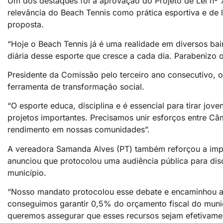
Um dos destaques foi a aprovação do Projeto de Lei nº 
relevância do Beach Tennis como prática esportiva e de l
proposta.
“Hoje o Beach Tennis já é uma realidade em diversos bai
diária desse esporte que cresce a cada dia. Parabenizo o
Presidente da Comissão pelo terceiro ano consecutivo,
ferramenta de transformação social.
“O esporte educa, disciplina e é essencial para tirar jo
projetos importantes. Precisamos unir esforços entre Câm
rendimento em nossas comunidades”.
A vereadora Samanda Alves (PT) também reforçou a import
anunciou que protocolou uma audiência pública para discu
município.
“Nosso mandato protocolou esse debate e encaminhou ao 
conseguimos garantir 0,5% do orçamento fiscal do munic
queremos assegurar que esses recursos sejam efetivamen