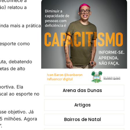
 reconhece a
o) relatou a
inda mais a prática
 esporte como
auta, debatendo
etas de alto
ortiva. Ela
Arena das Dunas
scal ao esporte no
Artigos
se objetivo. Já
 5 milhões. Agora
Bairros de Natal
”.