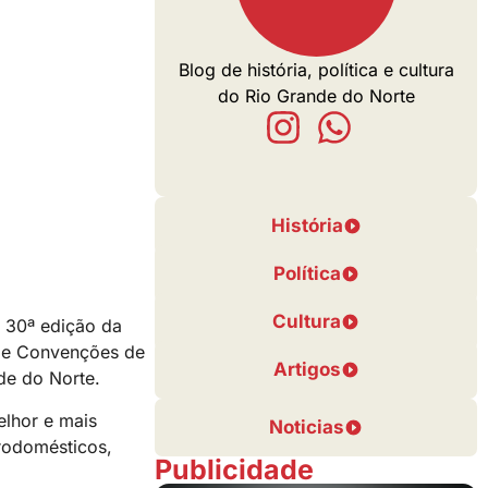
Blog de história, política e cultura
do Rio Grande do Norte
História
Política
Cultura
a 30ª edição da
 de Convenções de
Artigos
de do Norte.
elhor e mais
Noticias
rodomésticos,
Publicidade