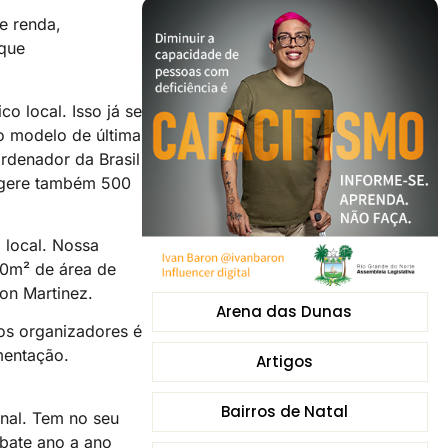
e renda,
 que
o local. Isso já se
o modelo de última
rdenador da Brasil
o gere também 500
 local. Nossa
00m² de área de
son Martinez.
Arena das Dunas
dos organizadores é
mentação.
Artigos
Bairros de Natal
onal. Tem no seu
 bate ano a ano