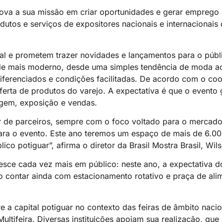
va a sua missão em criar oportunidades e gerar emprego 
os e serviços de expositores nacionais e internacionais
 e prometem trazer novidades e lançamentos para o públic
 de mais moderno, desde uma simples tendência de moda a
iferenciados e condições facilitadas. De acordo com o coo
 oferta de produtos do varejo. A expectativa é que o event
agem, exposição e vendas.
 de parceiros, sempre com o foco voltado para o mercado
para o evento. Este ano teremos um espaço de mais de 6.0
co potiguar”, afirma o diretor da Brasil Mostra Brasil, Wil
resce cada vez mais em público: neste ano, a expectativa 
o contar ainda com estacionamento rotativo e praça de ali
 a capital potiguar no contexto das feiras de âmbito naci
ultifeira. Diversas instituições apoiam sua realização, que