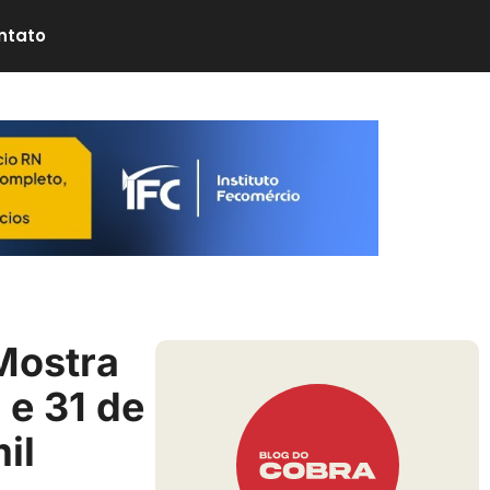
ntato
Mostra
 e 31 de
il