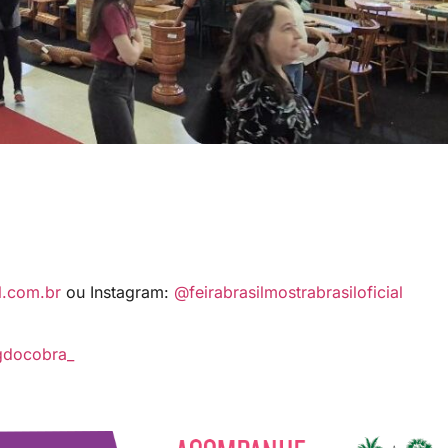
l.com.br
ou Instagram:
@feirabrasilmostrabrasiloficial
gdocobra_