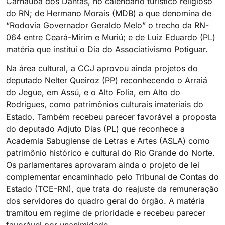
Carnaúba dos Dantas, no calendário turístico religioso
do RN; de Hermano Morais (MDB) a que denomina de
“Rodovia Governador Geraldo Melo” o trecho da RN-
064 entre Ceará-Mirim e Muriú; e de Luiz Eduardo (PL)
matéria que institui o Dia do Associativismo Potiguar.
Na área cultural, a CCJ aprovou ainda projetos do
deputado Nelter Queiroz (PP) reconhecendo o Arraiá
do Jegue, em Assú, e o Alto Folia, em Alto do
Rodrigues, como patrimônios culturais imateriais do
Estado. Também recebeu parecer favorável a proposta
do deputado Adjuto Dias (PL) que reconhece a
Academia Sabugiense de Letras e Artes (ASLA) como
patrimônio histórico e cultural do Rio Grande do Norte.
Os parlamentares aprovaram ainda o projeto de lei
complementar encaminhado pelo Tribunal de Contas do
Estado (TCE-RN), que trata do reajuste da remuneração
dos servidores do quadro geral do órgão. A matéria
tramitou em regime de prioridade e recebeu parecer