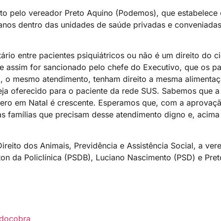
o pelo vereador Preto Aquino (Podemos), que estabelece d
manos dentro das unidades de saúde privadas e conveniada
tário entre pacientes psiquiátricos ou não é um direito do 
 assim for sancionado pelo chefe do Executivo, que os pa
o, o mesmo atendimento, tenham direito a mesma alimenta
 seja oferecido para o paciente da rede SUS. Sabemos que 
úmero em Natal é crescente. Esperamos que, com a aprovaçã
das famílias que precisam desse atendimento digno e, acima
reito dos Animais, Previdência e Assistência Social, a ve
iton da Policlínica (PSDB), Luciano Nascimento (PSD) e Pre
docobra_