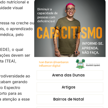
do nutricional e
idade visual
gressa na creche ou
eis, o aprendizado
 médica, pelo
EDE), o qual
 ações devem ser
ta (TEA),
Arena das Dunas
rodiversidade ao
 acabam gerando
Artigos
do Espectro
orto para as
Bairros de Natal
a atenção a esse