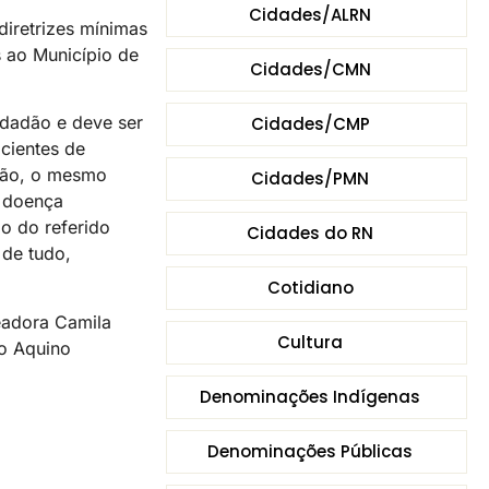
Cidades/ALRN
iretrizes mínimas
s ao Município de
Cidades/CMN
cidadão e deve ser
Cidades/CMP
cientes de
ção, o mesmo
Cidades/PMN
a doença
o do referido
Cidades do RN
 de tudo,
Cotidiano
readora Camila
Cultura
to Aquino
Denominações Indígenas
Denominações Públicas