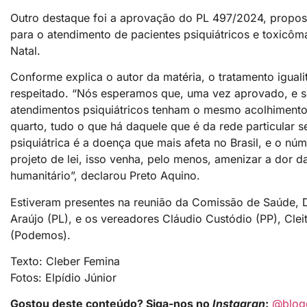
Outro destaque foi a aprovação do PL 497/2024, propost
para o atendimento de pacientes psiquiátricos e toxicô
Natal.
Conforme explica o autor da matéria, o tratamento iguali
respeitado. “Nós esperamos que, uma vez aprovado, e se
atendimentos psiquiátricos tenham o mesmo acolhiment
quarto, tudo o que há daquele que é da rede particular
psiquiátrica é a doença que mais afeta no Brasil, e o n
projeto de lei, isso venha, pelo menos, amenizar a dor 
humanitário”, declarou Preto Aquino.
Estiveram presentes na reunião da Comissão de Saúde, Di
Araújo (PL), e os vereadores Cláudio Custódio (PP), Cle
(Podemos).
Texto: Cleber Femina
Fotos: Elpídio Júnior
Gostou deste conteúdo? Siga-nos no
Instagran
:
@blog