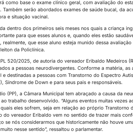
rá como base o exame clínico geral, com avaliação do esta
de. Também serão abordados exames de saúde bucal, da acu
ra e situação vacinal.
ada dentro dos primeiros seis meses nos quais a criança in
ortante para que esses alunos e, quando eles estão saudáv
 realmente, que esse aluno esteja munido dessa avaliação
eiton da Policlínica.
L 520/2025, de autoria do vereador Eribaldo Medeiros (R
inados a pessoas neurodivergentes. Conforme a matéria, as
al e destinadas a pessoas com Transtorno do Espectro Autis
H), Síndrome de Down e para seus pais e responsáveis.
ódio (PP), a Câmara Municipal tem abraçado a causa da neu
 ao trabalho desenvolvido. “Alguns eventos muitas vezes
 quais eles sofrem, seja em relação ao próprio Transtorno 
to do vereador Eribaldo vem no sentido de trazer mais conf
o se nós considerarmos que historicamente não houve um
muito nesse sentido”, ressaltou o parlamentar.