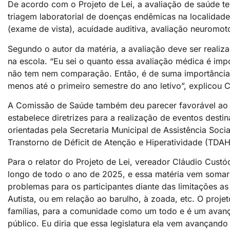
De acordo com o Projeto de Lei, a avaliação de saúde te
triagem laboratorial de doenças endêmicas na localida
(exame de vista), acuidade auditiva, avaliação neuromoto
Segundo o autor da matéria, a avaliação deve ser realiz
na escola. “Eu sei o quanto essa avaliação médica é imp
não tem nem comparação. Então, é de suma importância,
menos até o primeiro semestre do ano letivo”, explicou Cl
A Comissão de Saúde também deu parecer favorável ao P
estabelece diretrizes para a realização de eventos dest
orientadas pela Secretaria Municipal de Assistência Soci
Transtorno de Déficit de Atenção e Hiperatividade (TDA
Para o relator do Projeto de Lei, vereador Cláudio Cust
longo de todo o ano de 2025, e essa matéria vem somar
problemas para os participantes diante das limitações as
Autista, ou em relação ao barulho, à zoada, etc. O proje
famílias, para a comunidade como um todo e é um avanç
público. Eu diria que essa legislatura ela vem avançando 