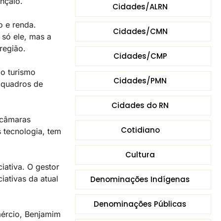
onçalo.
Cidades/ALRN
o e renda.
Cidades/CMN
só ele, mas a
 região.
Cidades/CMP
o turismo
Cidades/PMN
o quadros de
Cidades do RN
 câmaras
Cotidiano
s tecnologia, tem
Cultura
iativa. O gestor
iativas da atual
Denominações Indígenas
Denominações Públicas
mércio, Benjamim