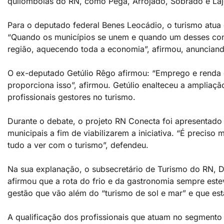
quilombolas do RN, como Pêga, Arrojado, Sobrado e Laj
Para o deputado federal Benes Leocádio, o turismo atua
“Quando os municípios se unem e quando um desses con
região, aquecendo toda a economia”, afirmou, anuncian
O ex-deputado Getúlio Rêgo afirmou: “Emprego e renda 
proporciona isso”, afirmou. Getúlio enalteceu a ampliaç
profissionais gestores no turismo.
Durante o debate, o projeto RN Conecta foi apresentado
municipais a fim de viabilizarem a iniciativa. “É preciso
tudo a ver com o turismo”, defendeu.
Na sua explanação, o subsecretário de Turismo do RN, D
afirmou que a rota do frio e da gastronomia sempre este
gestão que vão além do “turismo de sol e mar” e que e
A qualificação dos profissionais que atuam no segmento 