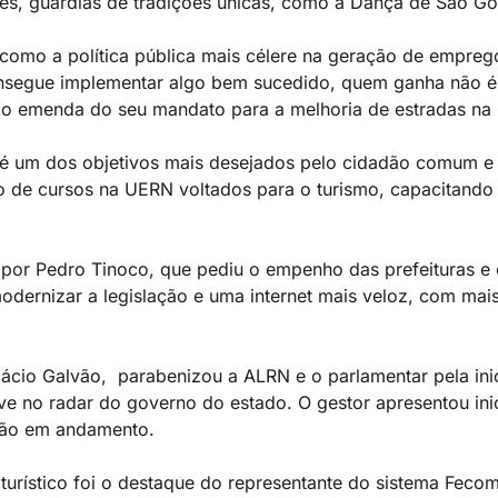
es, guardiãs de tradições únicas, como a Dança de São G
 como a política pública mais célere na geração de empreg
segue implementar algo bem sucedido, quem ganha não é 
do emenda do seu mandato para a melhoria de estradas na
é um dos objetivos mais desejados pelo cidadão comum e 
ão de cursos na UERN voltados para o turismo, capacitand
 por Pedro Tinoco, que pediu o empenho das prefeituras e
 modernizar a legislação e uma internet mais veloz, com mai
ácio Galvão, parabenizou a ALRN e o parlamentar pela inic
ve no radar do governo do estado. O gestor apresentou inic
stão em andamento.
turístico foi o destaque do representante do sistema Feco