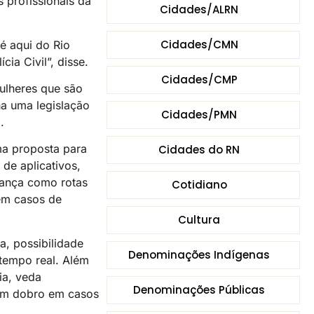
 profissionais da
Cidades/ALRN
Cidades/CMN
é aqui do Rio
ia Civil”, disse.
Cidades/CMP
ulheres que são
ha uma legislação
Cidades/PMN
.
ma proposta para
Cidades do RN
 de aplicativos,
rança como rotas
Cotidiano
em casos de
Cultura
, possibilidade
Denominações Indígenas
 tempo real. Além
ia, veda
Denominações Públicas
 em dobro em casos