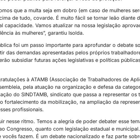
opomos que a multa seja em dobro (em caso de mulheres ser
ma de tudo, covarde. É muito fácil se tornar leão diante
l capacidade. Vamos atualizar na nossa legislação aprova
ncia às mulheres”, garantiu Isolda.
blica foi um passo importante para aprofundar o debate s
tir das demandas apresentadas pelos próprios trabalhador
ão subsidiar futuras ações legislativas e políticas públic
gratulações à ATAMB (Associação de Trabalhadores de Apli
sembleia, pela atuação na organização e defesa da categor
iação do SINDTAMB, sindicato que passa a representar os 
 no fortalecimento da mobilização, na ampliação da represen
sses profissionais.
eguir nesse ritmo. Temos a alegria de poder debater esse tem
o Congresso, quanto com legislação estadual e municipal. 
ue vocês fazem. É um debate nacionalizado e faz parte so