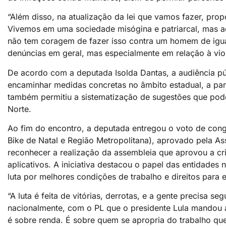
“Além disso, na atualização da lei que vamos fazer, pr
Vivemos em uma sociedade misógina e patriarcal, mas aci
não tem coragem de fazer isso contra um homem de igua
denúncias em geral, mas especialmente em relação à violê
De acordo com a deputada Isolda Dantas, a audiência pú
encaminhar medidas concretas no âmbito estadual, a par
também permitiu a sistematização de sugestões que poder
Norte.
Ao fim do encontro, a deputada entregou o voto de con
Bike de Natal e Região Metropolitana), aprovado pela As
reconhecer a realização da assembleia que aprovou a cr
aplicativos. A iniciativa destacou o papel das entidades
luta por melhores condições de trabalho e direitos para e
“A luta é feita de vitórias, derrotas, e a gente precisa s
nacionalmente, com o PL que o presidente Lula mandou a
é sobre renda. É sobre quem se apropria do trabalho q