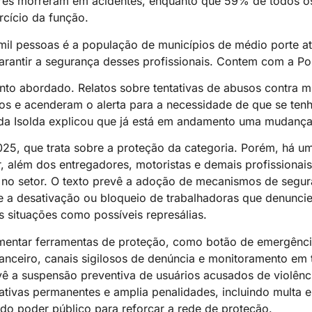
res morreram em acidentes, enquanto que 59% de todos os
rcício da função.
il pessoas é a população de municípios de médio porte at
ntir a segurança desses profissionais. Contem com a Políc
to abordado. Relatos sobre tentativas de abusos contra m
tos e acenderam o alerta para a necessidade de que se ten
tada Isolda explicou que já está em andamento uma mudança
025, que trata sobre a proteção da categoria. Porém, há u
r, além dos entregadores, motoristas e demais profissionais
 no setor. O texto prevê a adoção de mecanismos de segu
e a desativação ou bloqueio de trabalhadoras que denunci
s situações como possíveis represálias.
ementar ferramentas de proteção, como botão de emergência
nanceiro, canais sigilosos de denúncia e monitoramento em
vê a suspensão preventiva de usuários acusados de violênc
ativas permanentes e amplia penalidades, incluindo multa
 do poder público para reforçar a rede de proteção.