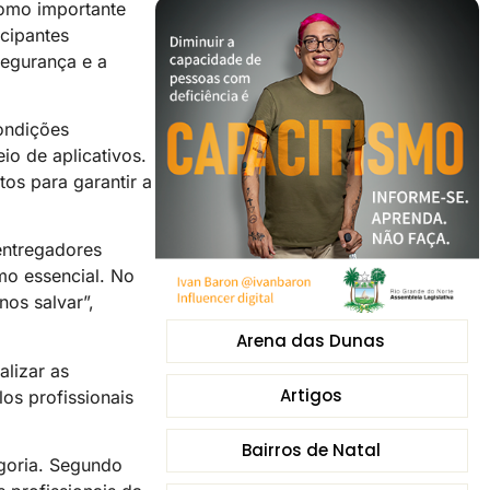
como importante
icipantes
segurança e a
condições
io de aplicativos.
os para garantir a
 entregadores
omo essencial. No
os salvar”,
Arena das Dunas
alizar as
Artigos
los profissionais
Bairros de Natal
goria. Segundo