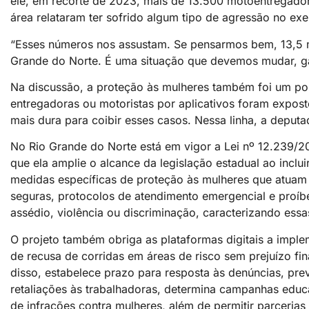
ele, em recorte de 2023, mais de 13.500 motoentregado
área relataram ter sofrido algum tipo de agressão no exe
“Esses números nos assustam. Se pensarmos bem, 13,5 m
Grande do Norte. É uma situação que devemos mudar, gara
Na discussão, a proteção às mulheres também foi um pon
entregadoras ou motoristas por aplicativos foram expos
mais dura para coibir esses casos. Nessa linha, a depu
No Rio Grande do Norte está em vigor a Lei nº 12.239/2
que ela amplie o alcance da legislação estadual ao inclui
medidas específicas de proteção às mulheres que atuam
seguras, protocolos de atendimento emergencial e proíb
assédio, violência ou discriminação, caracterizando essa
O projeto também obriga as plataformas digitais a impl
de recusa de corridas em áreas de risco sem prejuízo fi
disso, estabelece prazo para resposta às denúncias, pre
retaliações às trabalhadoras, determina campanhas educ
de infrações contra mulheres, além de permitir parcerias