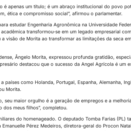
é apenas um título; é um abraço institucional do povo pot
m, ética e compromisso social”, afirmou o parlamentar.
para estudar Engenharia Agronômica na Universidade Feder
acadêmica transformou-se em um legado empresarial com
 a visão de Morita ao transformar as limitações da seca e
ense, Ângelo Morita, expressou profunda gratidão, especi
esário destacou que o sucesso da Angel Agrícola é um es
a países como Holanda, Portugal, Espanha, Alemanha, Ingl
ou Morita.
o, seu maior orgulho é a geração de empregos e a melhori
o dos meus filhos”, completou.
miliares do homenageado. O deputado Tomba Farias (PL) t
a Emanuelle Pérez Medeiros, diretora-geral do Procon Nata