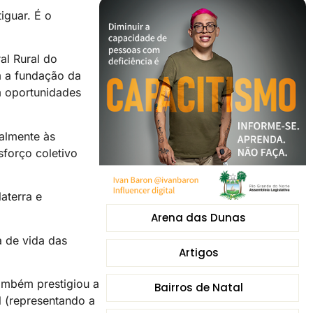
iguar. É o
al Rural do
 a fundação da
m oportunidades
almente às
forço coletivo
aterra e
Arena das Dunas
a de vida das
Artigos
ambém prestigiou a
Bairros de Natal
l (representando a