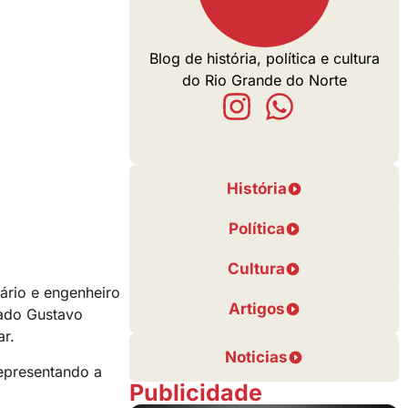
Blog de história, política e cultura
do Rio Grande do Norte
História
Política
Cultura
ário e engenheiro
Artigos
tado Gustavo
ar.
Noticias
epresentando a
Publicidade