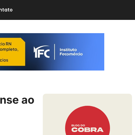
ntato
ense ao